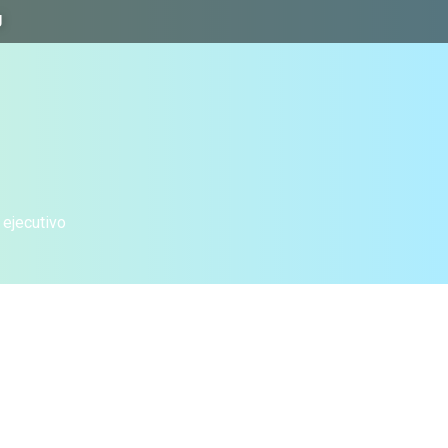
J
 ejecutivo