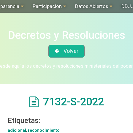
sparencia
Participación
Datos Abiertos
DDJ
Decretos y Resoluciones
Volver
sde aquí a los decretos y resoluciones ministeriales del poder
7132-S-2022
Etiquetas:
adicional
,
reconocimiento
,