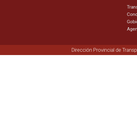
Tran
Cono
Gobi
Agen
Dirección Provincial de Trans