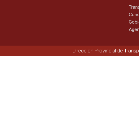
Tran
Cono
Gobi
Agen
Dirección Provincial de Trans