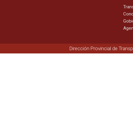
Tran
Cono
Gobi
Agen
Dirección Provincial de Trans