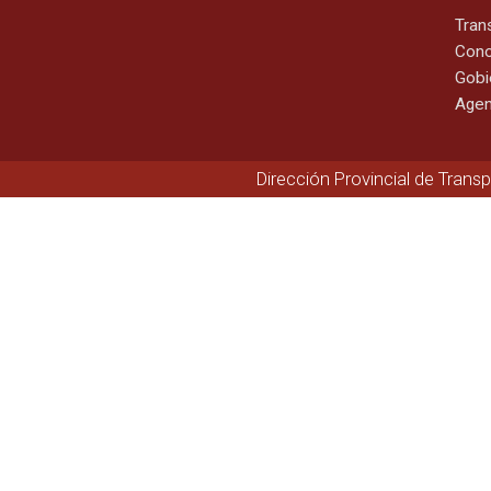
Tran
Cono
Gobi
Agen
Dirección Provincial de Trans