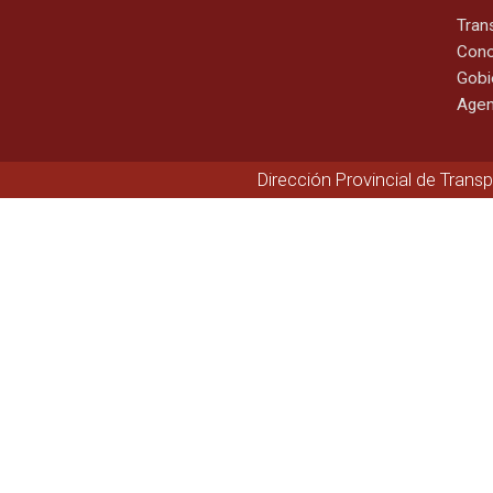
Tran
Cono
Gobi
Agen
Dirección Provincial de Trans