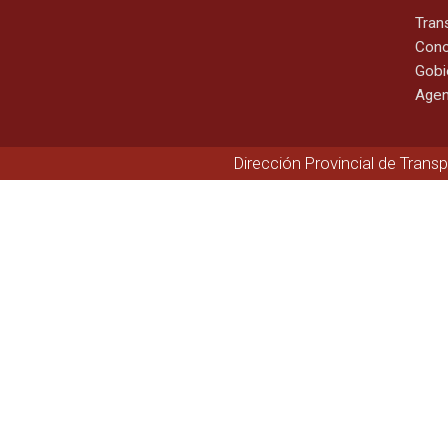
Tran
Cono
Gobi
Agen
Dirección Provincial de Trans