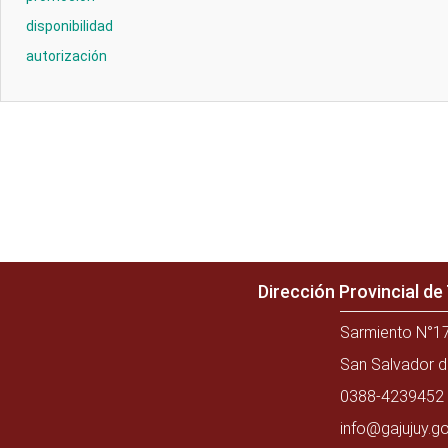
disponibilidad
autorización
Dirección Provincial d
Sarmiento N°17
San Salvador d
0388-4239452 
info@gajujuy.go