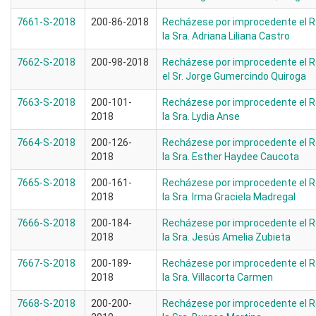
7661-S-2018
200-86-2018
Recházese por improcedente el R
la Sra. Adriana Liliana Castro
7662-S-2018
200-98-2018
Recházese por improcedente el R
el Sr. Jorge Gumercindo Quiroga
7663-S-2018
200-101-
Recházese por improcedente el R
2018
la Sra. Lydia Anse
7664-S-2018
200-126-
Recházese por improcedente el R
2018
la Sra. Esther Haydee Caucota
7665-S-2018
200-161-
Recházese por improcedente el R
2018
la Sra. Irma Graciela Madregal
7666-S-2018
200-184-
Recházese por improcedente el R
2018
la Sra. Jesús Amelia Zubieta
7667-S-2018
200-189-
Recházese por improcedente el R
2018
la Sra. Villacorta Carmen
7668-S-2018
200-200-
Recházese por improcedente el R