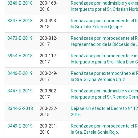
8246-E-2018
200-168-
Recházase por inadmisible y ext
2018
interpuesto por el Sr. Cristian Nor
8247-E-2018
200-393-
Recházase por improcedente el R
2018
la Sra. Lilia Zulema Quispe.
8473-E-2019
200-812-
Recházase por improcedente el R
2017
representación de la Diócesis de Juj
6954-E-2018
200-117-
Recházase por improcedente e ina
2017
Interpuesto por la Sra. Hilda Elsa 
8446-E-2019
200-249-
Recházase por extemporáneo el R
2017
la Sra. Silvina Verónica Cruz.
8447-E-2019
200-802-
Recházase por inadmisible y ext
2017
interpuesto por el Sr. Ricardo Germ
8344-S-2018
200-232-
Déjase sin efecto el Decreto N° 
2015
2016.
8449-E-2019
200-231-
Recházase por improcedente el R
2018
la Sra. Estela Sonia Rojo.