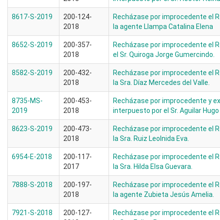
8617-S-2019
200-124-
Recházase por improcedente el R
2018
la agente Llampa Catalina Elena
8652-S-2019
200-357-
Recházase por improcedente el R
2018
el Sr. Quiroga Jorge Gumercindo.
8582-S-2019
200-432-
Recházase por improcedente el R
2018
la Sra. Díaz Mercedes del Valle.
8735-MS-
200-453-
Recházase por improcedente y ex
2019
2018
interpuesto por el Sr. Aguilar Hugo
8623-S-2019
200-473-
Recházase por improcedente el R
2018
la Sra. Ruiz Leolnida Eva.
6954-E-2018
200-117-
Recházase por improcedente el R
2017
la Sra. Hilda Elsa Guevara.
7888-S-2018
200-197-
Recházase por improcedente el R
2018
la agente Zubieta Jesús Amelia.
7921-S-2018
200-127-
Recházase por improcedente el R