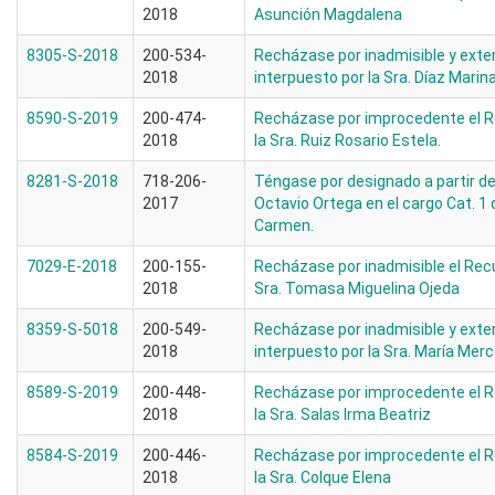
2018
Asunción Magdalena
8305-S-2018
200-534-
Recházase por inadmisible y ext
2018
interpuesto por la Sra. Díaz Marin
8590-S-2019
200-474-
Recházase por improcedente el R
2018
la Sra. Ruiz Rosario Estela.
8281-S-2018
718-206-
Téngase por designado a partir del 
2017
Octavio Ortega en el cargo Cat. 1 
Carmen.
7029-E-2018
200-155-
Recházase por inadmisible el Recu
2018
Sra. Tomasa Miguelina Ojeda
8359-S-5018
200-549-
Recházase por inadmisible y ext
2018
interpuesto por la Sra. María Me
8589-S-2019
200-448-
Recházase por improcedente el R
2018
la Sra. Salas Irma Beatriz
8584-S-2019
200-446-
Recházase por improcedente el R
2018
la Sra. Colque Elena