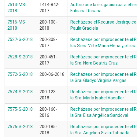
7513-MS-
1414-842-
Autorízase la erogación para el r
2018
2017
Fabiana Rosana
7516-MS-
200-108-
Recházese el Recurso Jerárquico i
2018
2018
Paula Graciela
7527-S-2018
200-308-
Recházese por improcedente el R
2017
los Sres. Vilte María Elena y otros
7528-S-2018
200-451-
Recházese por improcedente el R
2017
la Sra. Nora Beatriz Cruz
7572-S-2018
200-06-2018
Recházese por improcedente el R
la Sra. Gladys Virginia Vargas
7574-S-2018
200-123-
Recházese por improcedente el R
2018
la Sra. María Isabel Vacaflor
7575-S-2018
200-160-
Recházese por improcedente el R
2016
la Sra. Elsa Angélica Sandoval
7576-S-2018
200-185-
Recházese por improcedente el R
2018
la Sra. Angélica Sivila Taboada