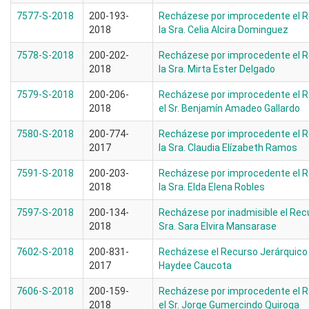
7577-S-2018
200-193-
Recházese por improcedente el R
2018
la Sra. Celia Alcira Dominguez
7578-S-2018
200-202-
Recházese por improcedente el R
2018
la Sra. Mirta Ester Delgado
7579-S-2018
200-206-
Recházese por improcedente el R
2018
el Sr. Benjamín Amadeo Gallardo
7580-S-2018
200-774-
Recházese por improcedente el R
2017
la Sra. Claudia Elízabeth Ramos
7591-S-2018
200-203-
Recházese por improcedente el R
2018
la Sra. Elda Elena Robles
7597-S-2018
200-134-
Recházese por inadmisible el Recu
2018
Sra. Sara Elvira Mansarase
7602-S-2018
200-831-
Recházese el Recurso Jerárquico i
2017
Haydee Caucota
7606-S-2018
200-159-
Recházese por improcedente el R
2018
el Sr. Jorge Gumercindo Quiroga