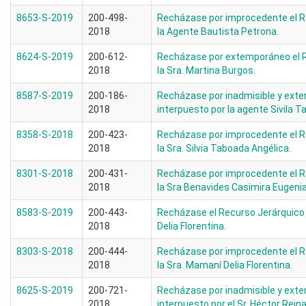
8653-S-2019
200-498-
Recházase por improcedente el R
2018
la Agente Bautista Petrona.
8624-S-2019
200-612-
Recházase por extemporáneo el R
2018
la Sra. Martina Burgos.
8587-S-2019
200-186-
Recházase por inadmisible y ext
2018
interpuesto por la agente Sivila T
8358-S-2018
200-423-
Recházase por improcedente el R
2018
la Sra. Silvia Taboada Angélica.
8301-S-2018
200-431-
Recházase por improcedente el R
2018
la Sra Benavides Casimira Eugenia
8583-S-2019
200-443-
Recházase el Recurso Jerárquico 
2018
Delia Florentina.
8303-S-2018
200-444-
Recházase por improcedente el R
2018
la Sra. Mamaní Delia Florentina.
8625-S-2019
200-721-
Recházase por inadmisible y ext
2018
interpuesto por el Sr. Héctor Reina