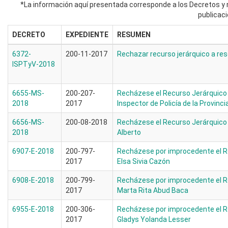
*La información aquí presentada corresponde a los Decretos y r
publicaci
DECRETO
EXPEDIENTE
RESUMEN
6372-
200-11-2017
Rechazar recurso jerárquico a re
ISPTyV-2018
6655-MS-
200-207-
Recházese el Recurso Jerárquico i
2018
2017
Inspector de Policía de la Provinci
6656-MS-
200-08-2018
Recházese el Recurso Jerárquico 
2018
Alberto
6907-E-2018
200-797-
Recházese por improcedente el R
2017
Elsa Sivia Cazón
6908-E-2018
200-799-
Recházese por improcedente el R
2017
Marta Rita Abud Baca
6955-E-2018
200-306-
Recházese por improcedente el R
2017
Gladys Yolanda Lesser