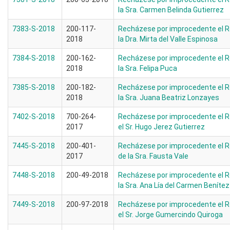
la Sra. Carmen Belinda Gutierrez
7383-S-2018
200-117-
Recházese por improcedente el R
2018
la Dra. Mirta del Valle Espinosa
7384-S-2018
200-162-
Recházese por improcedente el R
2018
la Sra. Felipa Puca
7385-S-2018
200-182-
Recházese por improcedente el R
2018
la Sra. Juana Beatriz Lonzayes
7402-S-2018
700-264-
Recházese por improcedente el R
2017
el Sr. Hugo Jerez Gutierrez
7445-S-2018
200-401-
Recházese por improcedente el R
2017
de la Sra. Fausta Vale
7448-S-2018
200-49-2018
Recházese por improcedente el R
la Sra. Ana Lía del Carmen Benítez
7449-S-2018
200-97-2018
Recházese por improcedente el R
el Sr. Jorge Gumercindo Quiroga