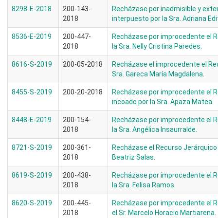
8298-E-2018
200-143-
Recházase por inadmisible y ext
2018
interpuesto por la Sra. Adriana Edi
8536-E-2019
200-447-
Recházase por improcedente el R
2018
la Sra. Nelly Cristina Paredes.
8616-S-2019
200-05-2018
Recházase el improcedente el Rec
Sra. Gareca María Magdalena.
8455-S-2019
200-20-2018
Recházase por improcedente el R
incoado por la Sra. Apaza Matea.
8448-E-2019
200-154-
Recházase por improcedente el R
2018
la Sra. Angélica Insaurralde.
8721-S-2019
200-361-
Recházase el Recurso Jerárquico i
2018
Beatriz Salas.
8619-S-2019
200-438-
Recházase por improcedente el R
2018
la Sra. Felisa Ramos.
8620-S-2019
200-445-
Recházase por improcedente el R
2018
el Sr. Marcelo Horacio Martiarena.