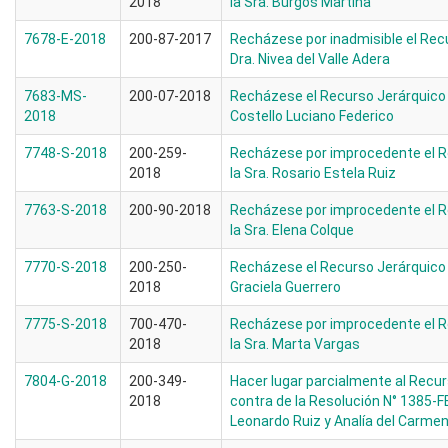
2018
la Sra. Burgos Martina
7678-E-2018
200-87-2017
Recházese por inadmisible el Recu
Dra. Nivea del Valle Adera
7683-MS-
200-07-2018
Recházese el Recurso Jerárquico 
2018
Costello Luciano Federico
7748-S-2018
200-259-
Recházese por improcedente el R
2018
la Sra. Rosario Estela Ruiz
7763-S-2018
200-90-2018
Recházese por improcedente el R
la Sra. Elena Colque
7770-S-2018
200-250-
Recházese el Recurso Jerárquico i
2018
Graciela Guerrero
7775-S-2018
700-470-
Recházese por improcedente el R
2018
la Sra. Marta Vargas
7804-G-2018
200-349-
Hacer lugar parcialmente al Recu
2018
contra de la Resolución N° 1385-
Leonardo Ruiz y Analía del Carme