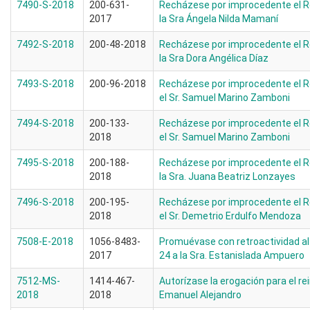
7490-S-2018
200-631-
Recházese por improcedente el R
2017
la Sra Ángela Nilda Mamaní
7492-S-2018
200-48-2018
Recházese por improcedente el R
la Sra Dora Angélica Díaz
7493-S-2018
200-96-2018
Recházese por improcedente el R
el Sr. Samuel Marino Zamboni
7494-S-2018
200-133-
Recházese por improcedente el R
2018
el Sr. Samuel Marino Zamboni
7495-S-2018
200-188-
Recházese por improcedente el R
2018
la Sra. Juana Beatriz Lonzayes
7496-S-2018
200-195-
Recházese por improcedente el R
2018
el Sr. Demetrio Erdulfo Mendoza
7508-E-2018
1056-8483-
Promuévase con retroactividad al 
2017
24 a la Sra. Estanislada Ampuero
7512-MS-
1414-467-
Autorízase la erogación para el re
2018
2018
Emanuel Alejandro