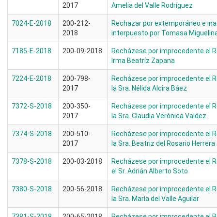
2017
Amelia del Valle Rodríguez
7024-E-2018
200-212-
Rechazar por extemporáneo e inadm
2018
interpuesto por Tomasa Miguelin
7185-E-2018
200-09-2018
Recházese por improcedente el R
Irma Beatríz Zapana
7224-E-2018
200-798-
Recházese por improcedente el R
2017
la Sra. Nélida Alcira Báez
7372-S-2018
200-350-
Recházese por improcedente el R
2017
la Sra. Claudia Verónica Valdez
7374-S-2018
200-510-
Recházese por improcedente el R
2017
la Sra. Beatriz del Rosario Herrera
7378-S-2018
200-03-2018
Recházese por improcedente el R
el Sr. Adrián Alberto Soto
7380-S-2018
200-56-2018
Recházese por improcedente el R
la Sra. María del Valle Aguilar
7381-S-2018
200-65-2018
Recházese por improcedente el R