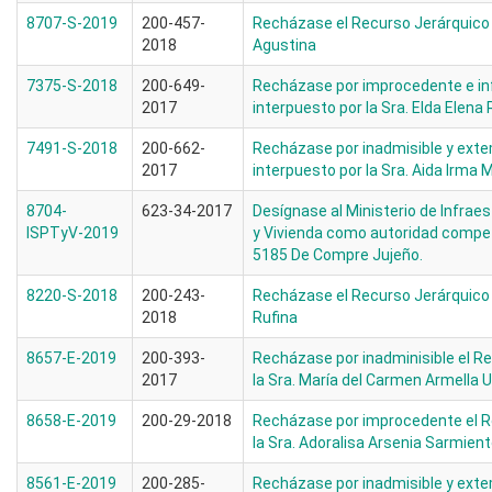
8707-S-2019
200-457-
Recházase el Recurso Jerárquico 
2018
Agustina
7375-S-2018
200-649-
Recházase por improcedente e in
2017
interpuesto por la Sra. Elda Elena 
7491-S-2018
200-662-
Recházase por inadmisible y ext
2017
interpuesto por la Sra. Aida Irma 
8704-
623-34-2017
Desígnase al Ministerio de Infraes
ISPTyV-2019
y Vivienda como autoridad compete
5185 De Compre Jujeño.
8220-S-2018
200-243-
Recházase el Recurso Jerárquico i
2018
Rufina
8657-E-2019
200-393-
Recházase por inadminisible el R
2017
la Sra. María del Carmen Armella 
8658-E-2019
200-29-2018
Recházase por improcedente el R
la Sra. Adoralisa Arsenia Sarmien
8561-E-2019
200-285-
Recházase por inadmisible y ext