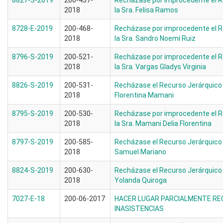
8827-S-2019
200-437-
Recházase por improcedente el R
2018
la Sra. Felisa Ramos
8728-E-2019
200-468-
Recházase por improcedente el R
2018
la Sra. Sandro Noemí Ruiz
8796-S-2019
200-521-
Recházase por improcedente el R
2018
la Sra. Vargas Gladys Virginia
8826-S-2019
200-531-
Recházase el Recurso Jerárquico i
2018
Florentina Mamani
8795-S-2019
200-530-
Recházase por improcedente el R
2018
la Sra. Mamani Delia Florentina
8797-S-2019
200-585-
Recházase el Recurso Jerárquico 
2018
Samuel Mariano
8824-S-2019
200-630-
Recházase el Recurso Jerárquico i
2018
Yolanda Quiroga
7027-E-18
200-06-2017
HACER LUGAR PARCIALMENTE REC.
INASISTENCIAS