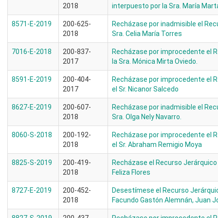
2018
interpuesto por la Sra. María Marta
8571-E-2019
200-625-
Recházase por inadmisible el Recu
2018
Sra. Celia María Torres
7016-E-2018
200-837-
Recházase por improcedente el R
2017
la Sra. Mónica Mirta Oviedo.
8591-E-2019
200-404-
Recházase por improcedente el R
2017
el Sr. Nicanor Salcedo
8627-E-2019
200-607-
Recházase por inadmisible el Recu
2018
Sra. Olga Nely Navarro.
8060-S-2018
200-192-
Recházase por improcedente el R
2018
el Sr. Abraham Remigio Moya
8825-S-2019
200-419-
Recházase el Recurso Jerárquico 
2018
Feliza Flores
8727-E-2019
200-452-
Desestímese el Recurso Jerárquic
2018
Facundo Gastón Alemnán, Juan Jo