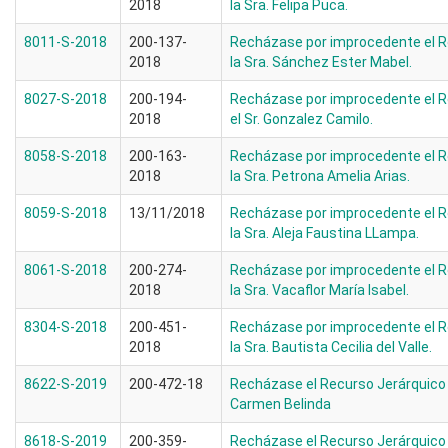
2018
la Sra. Felipa Puca.
8011-S-2018
200-137-
Recházase por improcedente el R
2018
la Sra. Sánchez Ester Mabel.
8027-S-2018
200-194-
Recházase por improcedente el R
2018
el Sr. Gonzalez Camilo.
8058-S-2018
200-163-
Recházase por improcedente el R
2018
la Sra. Petrona Amelia Arias.
8059-S-2018
13/11/2018
Recházase por improcedente el R
la Sra. Aleja Faustina LLampa.
8061-S-2018
200-274-
Recházase por improcedente el R
2018
la Sra. Vacaflor María Isabel.
8304-S-2018
200-451-
Recházase por improcedente el R
2018
la Sra. Bautista Cecilia del Valle.
8622-S-2019
200-472-18
Recházase el Recurso Jerárquico i
Carmen Belinda
8618-S-2019
200-359-
Recházase el Recurso Jerárquico 