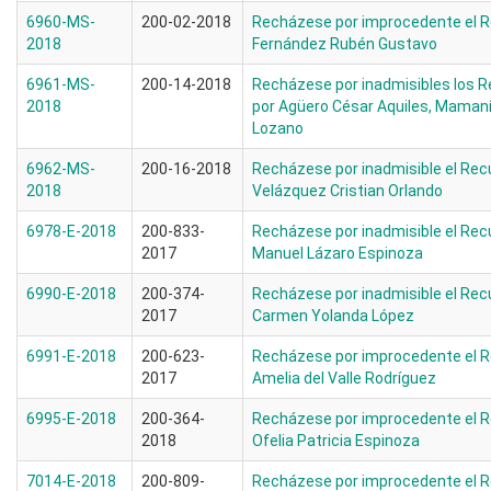
6960-MS-
200-02-2018
Recházese por improcedente el R
2018
Fernández Rubén Gustavo
6961-MS-
200-14-2018
Recházese por inadmisibles los R
2018
por Agüero César Aquiles, Mamaní 
Lozano
6962-MS-
200-16-2018
Recházese por inadmisible el Rec
2018
Velázquez Cristian Orlando
6978-E-2018
200-833-
Recházese por inadmisible el Rec
2017
Manuel Lázaro Espinoza
6990-E-2018
200-374-
Recházese por inadmisible el Rec
2017
Carmen Yolanda López
6991-E-2018
200-623-
Recházese por improcedente el R
2017
Amelia del Valle Rodríguez
6995-E-2018
200-364-
Recházese por improcedente el R
2018
Ofelia Patricia Espinoza
7014-E-2018
200-809-
Recházese por improcedente el R