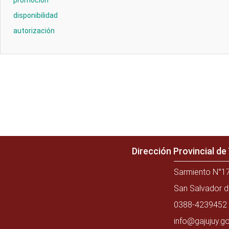
promoción
disponibilidad
autorización
Dirección Provincial d
Sarmiento N°17
San Salvador d
0388-4239452 
info@gajujuy.go