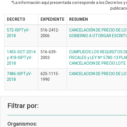
*La información aquí presentada corresponde a los Decretos y r
publicaci
DECRETO
EXPEDIENTE
RESUMEN
572-ISPTyV-
516-2412-
CANCELACIÓN DE PRECIO DE LOT
2018
2006
GOBIERNO A OTORGAR ESCRITU
1455-SOT-2014
516-639-
CUMPLIDOS LOS REQUISITOS DE
y 418-ISPTyV-
2003
FISCALES y LEY Nº 5780-13 PLA
2018
CANCELACION DE PRECIO LOTE
7486-ISPTyV-
625-1115-
CANCELACION DE PRECIO DE L
2018
1990
Filtrar por:
Organismos: