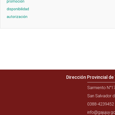
promoción
disponibilidad
autorización
Dirección Provincial d
Sarmiento N°17
San Salvador d
0388-4239452 
info@gajujuy.go