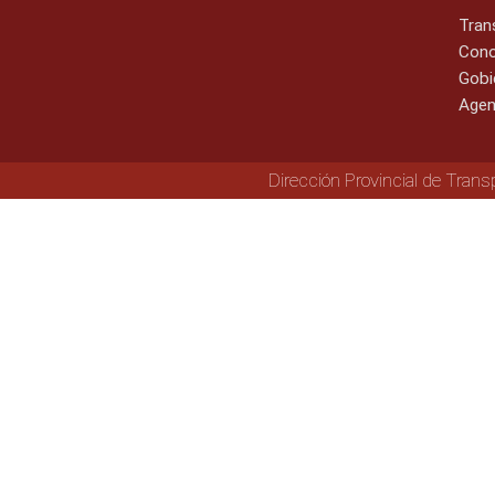
Tran
Cono
Gobi
Agen
Dirección Provincial de Trans