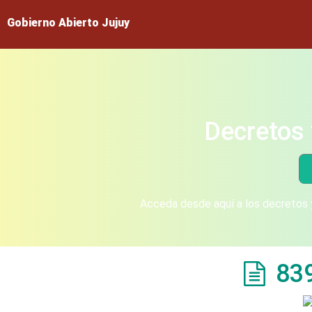
Gobierno Abierto Jujuy
Decretos 
Acceda desde aquí a los decretos y
83