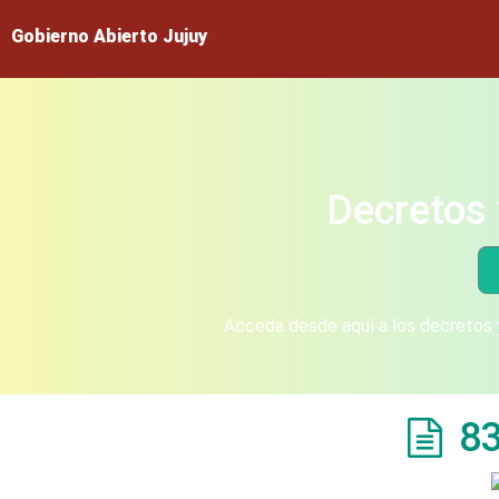
Gobierno Abierto Jujuy
Decretos 
Acceda desde aquí a los decretos y
8