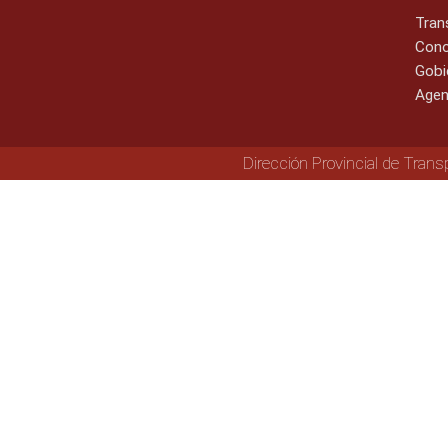
Tran
Cono
Gobi
Agen
Dirección Provincial de Trans