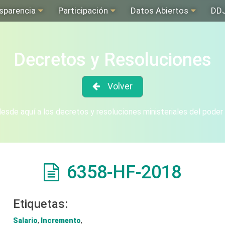
sparencia
Participación
Datos Abiertos
DD
Decretos y Resoluciones
Volver
sde aquí a los decretos y resoluciones ministeriales del poder
6358-HF-2018
Etiquetas:
Salario
,
Incremento
,