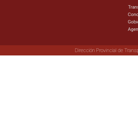
Tran
Cono
Gobi
Agen
Dirección Provincial de Trans