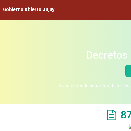
Gobierno Abierto Jujuy
Decretos 
Acceda desde aquí a los decretos y
8