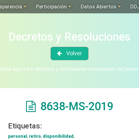
sparencia
Participación
Datos Abiertos
DD
Decretos y Resoluciones
Volver
sde aquí a los decretos y resoluciones ministeriales del poder
8638-MS-2019
Etiquetas:
personal
,
retiro
,
disponibilidad
,