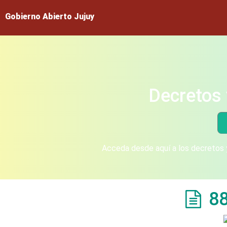
Gobierno Abierto Jujuy
Decretos 
Acceda desde aquí a los decretos y
8