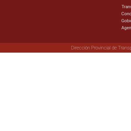
Tran
Cono
Gobi
Agen
Dirección Provincial de Trans