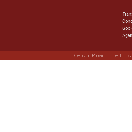
Tran
Cono
Gobi
Agen
Dirección Provincial de Trans