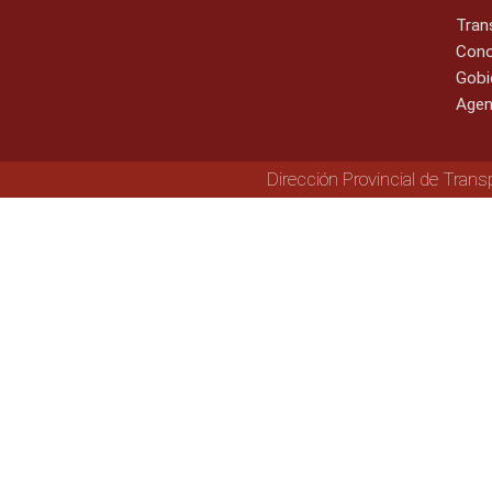
Tran
Cono
Gobi
Agen
Dirección Provincial de Trans