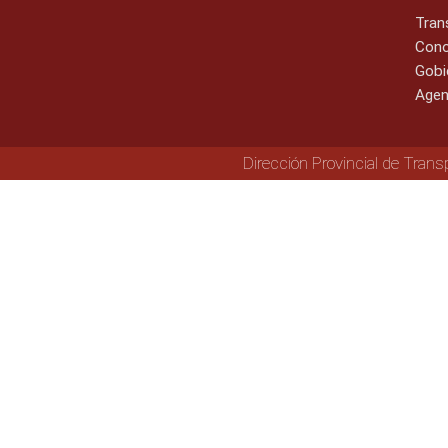
Tran
Cono
Gobi
Agen
Dirección Provincial de Trans