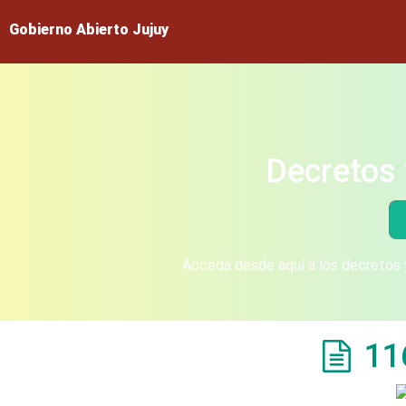
Gobierno Abierto Jujuy
Decretos 
Acceda desde aquí a los decretos y
11