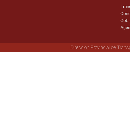
Tran
Cono
Gobi
Agen
Dirección Provincial de Trans