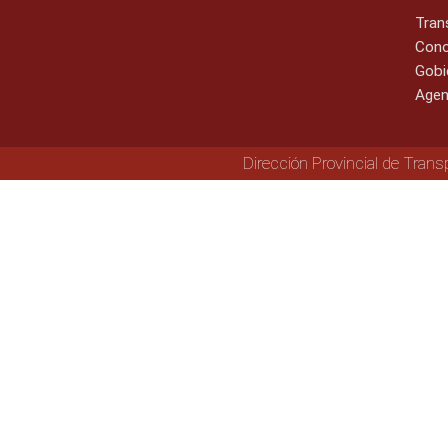
Tran
Cono
Gobi
Agen
Dirección Provincial de Trans