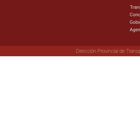
Tran
Cono
Gobi
Agen
Dirección Provincial de Trans