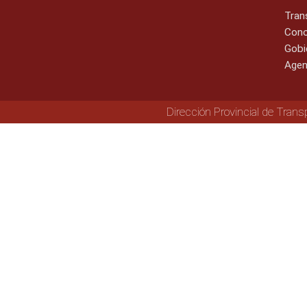
Tran
Cono
Gobi
Agen
Dirección Provincial de Trans