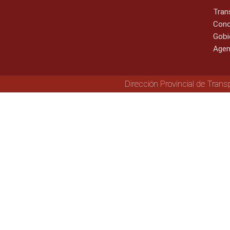
Tran
Cono
Gobi
Agen
Dirección Provincial de Trans