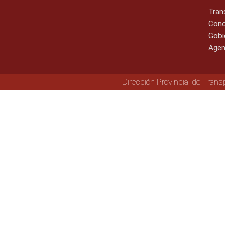
Tran
Cono
Gobi
Agen
Dirección Provincial de Trans