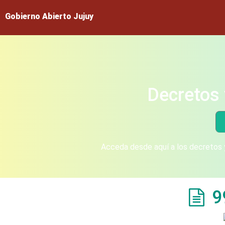
Gobierno Abierto Jujuy
Decretos 
Acceda desde aquí a los decretos y
9