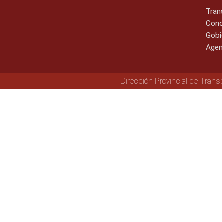
Tran
Cono
Gobi
Agen
Dirección Provincial de Trans