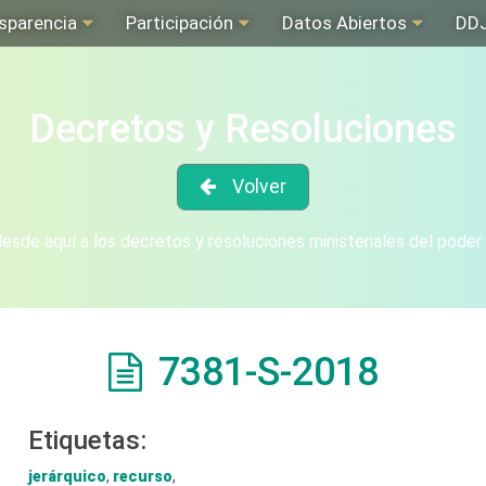
sparencia
Participación
Datos Abiertos
DD
Decretos y Resoluciones
Volver
sde aquí a los decretos y resoluciones ministeriales del poder
7381-S-2018
Etiquetas:
jerárquico
,
recurso
,