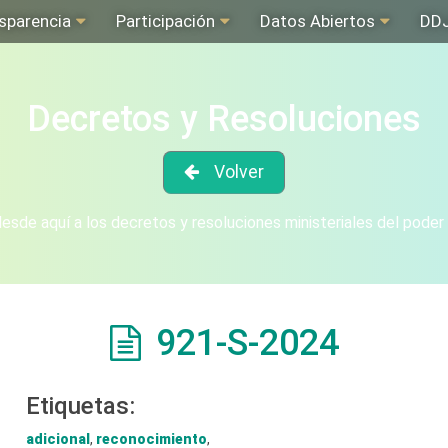
sparencia
Participación
Datos Abiertos
DD
Decretos y Resoluciones
Volver
sde aquí a los decretos y resoluciones ministeriales del poder
921-S-2024
Etiquetas:
adicional
,
reconocimiento
,