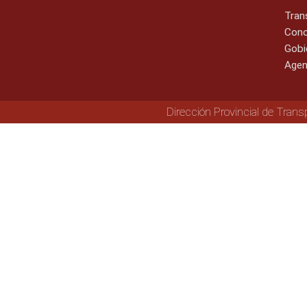
Tran
Cono
Gobi
Agen
Dirección Provincial de Trans