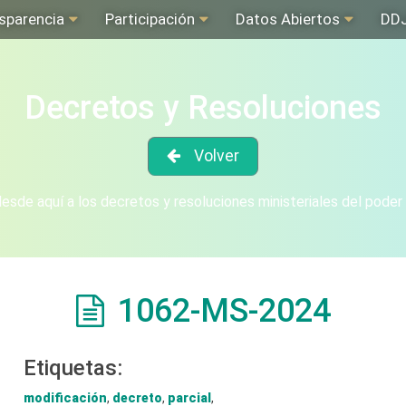
sparencia
Participación
Datos Abiertos
DD
Decretos y Resoluciones
Volver
sde aquí a los decretos y resoluciones ministeriales del poder
1062-MS-2024
Etiquetas:
modificación
,
decreto
,
parcial
,