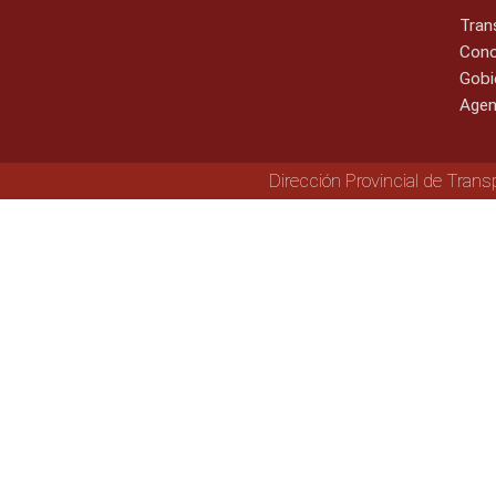
Tran
Cono
Gobi
Agen
Dirección Provincial de Trans