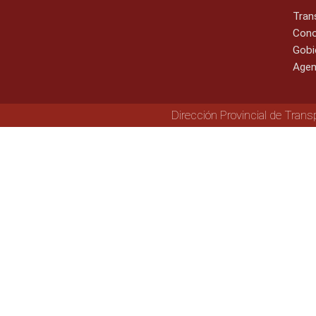
Tran
Cono
Gobi
Agen
Dirección Provincial de Trans