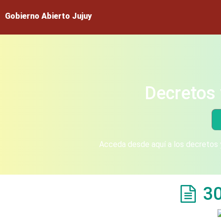
Gobierno Abierto Jujuy
Decretos 
Acceda desde aquí a los decretos y
3