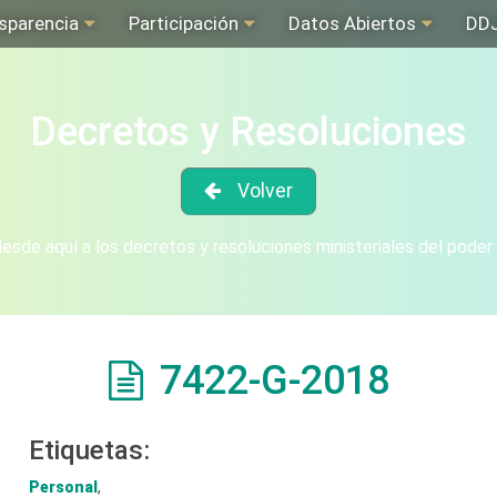
sparencia
Participación
Datos Abiertos
DD
Decretos y Resoluciones
Volver
sde aquí a los decretos y resoluciones ministeriales del poder
7422-G-2018
Etiquetas:
Personal
,