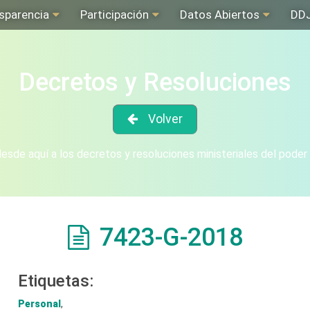
sparencia
Participación
Datos Abiertos
DD
Decretos y Resoluciones
Volver
sde aquí a los decretos y resoluciones ministeriales del poder
7423-G-2018
Etiquetas:
Personal
,