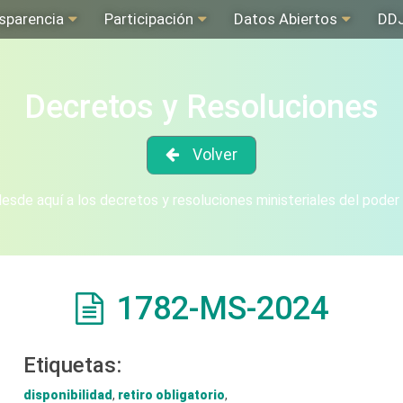
sparencia
Participación
Datos Abiertos
DD
Decretos y Resoluciones
Volver
sde aquí a los decretos y resoluciones ministeriales del poder
1782-MS-2024
Etiquetas:
disponibilidad
,
retiro obligatorio
,