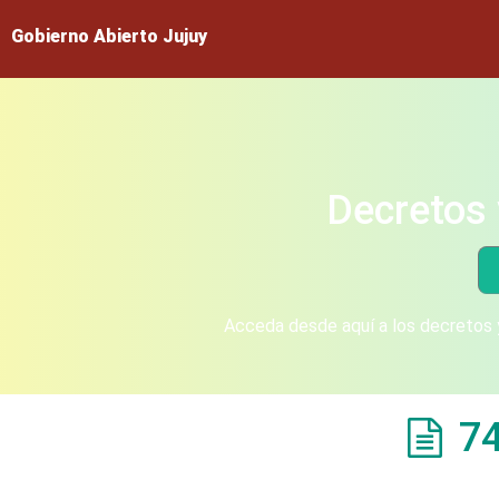
Gobierno Abierto Jujuy
Decretos 
Acceda desde aquí a los decretos y
7