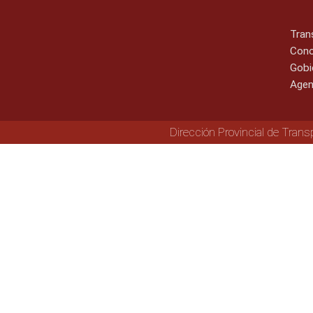
Tran
Cono
Gobi
Agen
Dirección Provincial de Trans