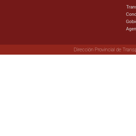
Tran
Cono
Gobi
Agen
Dirección Provincial de Trans