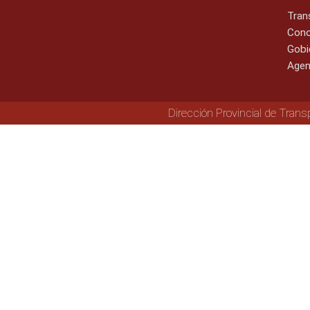
Tran
Cono
Gobi
Agen
Dirección Provincial de Trans