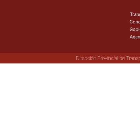
Tran
Cono
Gobi
Agen
Dirección Provincial de Trans