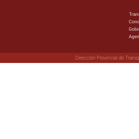
Tran
Cono
Gobi
Agen
Dirección Provincial de Trans