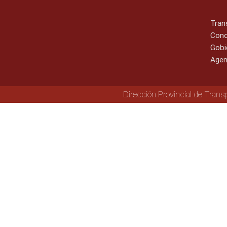
Tran
Cono
Gobi
Agen
Dirección Provincial de Trans