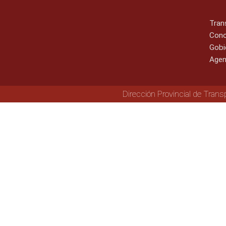
Tran
Cono
Gobi
Agen
Dirección Provincial de Trans