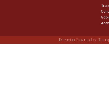
Tran
Cono
Gobi
Agen
Dirección Provincial de Trans