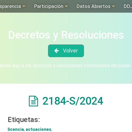
sparencia
Participación
Datos Abiertos
DD
Decretos y Resoluciones
Volver
sde aquí a los decretos y resoluciones ministeriales del poder
2184-S/2024
Etiquetas:
licencia
,
actuaciones
,