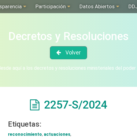
sparencia
Participación
Datos Abiertos
DD
Decretos y Resoluciones
Volver
sde aquí a los decretos y resoluciones ministeriales del poder
2257-S/2024
Etiquetas:
reconocimiento
,
actuaciones
,