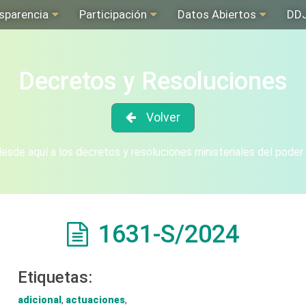
sparencia
Participación
Datos Abiertos
DD
Decretos y Resoluciones
Volver
sde aquí a los decretos y resoluciones ministeriales del poder
1631-S/2024
Etiquetas:
adicional
,
actuaciones
,