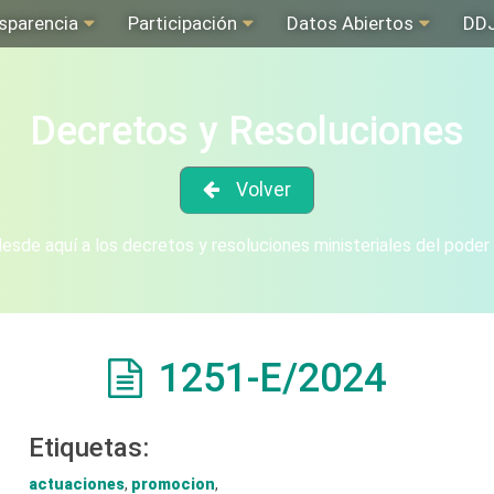
sparencia
Participación
Datos Abiertos
DD
Decretos y Resoluciones
Volver
sde aquí a los decretos y resoluciones ministeriales del poder
1251-E/2024
Etiquetas:
actuaciones
,
promocion
,