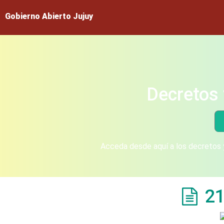
Gobierno Abierto Jujuy
Decretos 
Acceda desde aquí a los decretos y
21