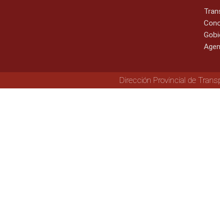
Tran
Cono
Gobi
Agen
Dirección Provincial de Trans